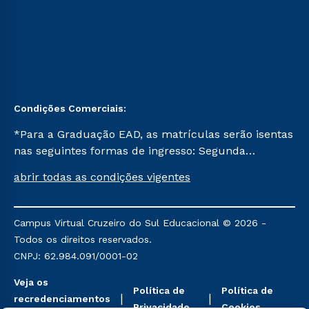
Condições Comerciais:
*Para a Graduação EAD, as matrículas serão isentas
nas seguintes formas de ingresso: Segunda
Graduação, Segunda Graduação 2.0 e Transferência.
abrir todas as condições vigentes
Já para as demais, a taxa de matrícula será de R$
49. *Para a Pós-graduação EAD, as ofertas
mencionadas são referentes aos cursos: Ensino
Campus Virtual Cruzeiro do Sul Educacional © 2026 -
Religioso, Geografia para a Docência e Metodologia
Todos os direitos reservados.
do Ensino de História: Questões Atuais.
CNPJ: 62.984.091/0001-02
Veja os
Política de
Política de
recredenciamentos
Privacidade
Cookies