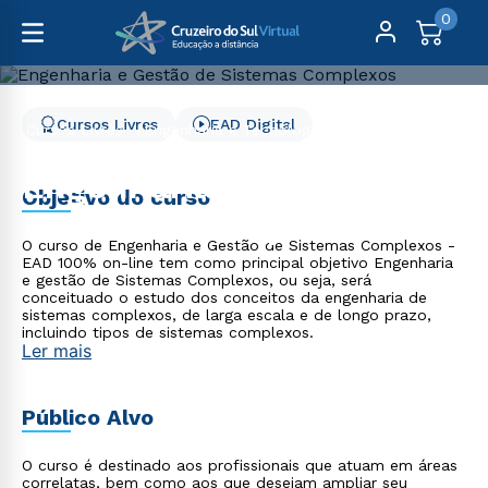
0
Cursos Livres
EAD Digital
Cursos Livres
Engenharia e Tecnologia
Engenharia e Gestão de Sistemas Complexos
Engenharia e Gestão de
Objetivo do curso
Sistemas Complexos
O curso de Engenharia e Gestão de Sistemas Complexos -
EAD 100% on-line tem como principal objetivo Engenharia
e gestão de Sistemas Complexos, ou seja, será
conceituado o estudo dos conceitos da engenharia de
sistemas complexos, de larga escala e de longo prazo,
incluindo tipos de sistemas complexos.
Ler mais
Público Alvo
O curso é destinado aos profissionais que atuam em áreas
correlatas, bem como aos que desejam ampliar seu