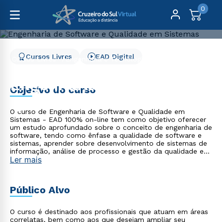
0
Cursos Livres
EAD Digital
Cursos Livres
Engenharia e Tecnologia
Engenharia de Software e Qualidade em Sistemas
Engenharia de Software e
Objetivo do curso
Qualidade em Sistemas
O curso de Engenharia de Software e Qualidade em
Sistemas - EAD 100% on-line tem como objetivo oferecer
um estudo aprofundado sobre o conceito de engenharia de
software, tendo como ênfase a qualidade de software e
sistemas, aprender sobre desenvolvimento de sistemas de
informação, análise de processo e gestão da qualidade em
Ler mais
projetos.
Público Alvo
O curso é destinado aos profissionais que atuam em áreas
correlatas, bem como aos que desejam ampliar seu