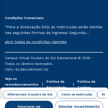
Condições Comerciais:
*Para a Graduação EAD, as matrículas serão isentas
nas seguintes formas de ingresso: Segunda
Graduação, Segunda Graduação 2.0 e Transferência.
abrir todas as condições vigentes
Já para as demais, a taxa de matrícula será de R$
49. *Para a Pós-graduação EAD, as ofertas
mencionadas são referentes aos cursos: Ensino
Campus Virtual Cruzeiro do Sul Educacional © 2026 -
Religioso, Geografia para a Docência e Metodologia
Todos os direitos reservados.
do Ensino de História: Questões Atuais.
CNPJ: 62.984.091/0001-02
Veja os
Política de
Política de
recredenciamentos
Privacidade
Cookies
aqui
Diferenciais Cruzeiro do Sul
Como se matricular
Dúv
Inscreva-se
Simular Investimento