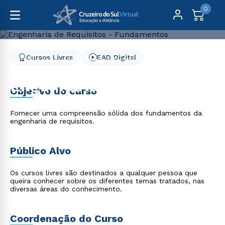
0
Cursos Livres
EAD Digital
Cursos Livres
Engenharia e Tecnologia
Engenharia de Requisitos - Fundamentos
Engenharia de Requisitos
Objetivo do curso
- Fundamentos
Fornecer uma compreensão sólida dos fundamentos da
engenharia de requisitos.
Público Alvo
Os cursos livres são destinados a qualquer pessoa que
queira conhecer sobre os diferentes temas tratados, nas
diversas áreas do conhecimento.
Coordenação do Curso