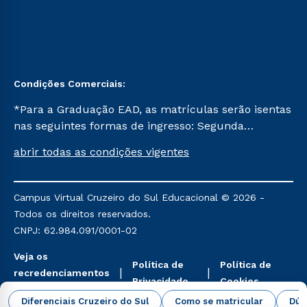
Condições Comerciais:
*Para a Graduação EAD, as matrículas serão isentas
nas seguintes formas de ingresso: Segunda
Graduação, Segunda Graduação 2.0 e Transferência.
abrir todas as condições vigentes
Já para as demais, a taxa de matrícula será de R$
49. *Para a Pós-graduação EAD, as ofertas
mencionadas são referentes aos cursos: Ensino
Campus Virtual Cruzeiro do Sul Educacional © 2026 -
Religioso, Geografia para a Docência e Metodologia
Todos os direitos reservados.
do Ensino de História: Questões Atuais.
CNPJ: 62.984.091/0001-02
Veja os
Política de
Política de
recredenciamentos
Privacidade
Cookies
aqui
Diferenciais Cruzeiro do Sul
Como se matricular
Dúv