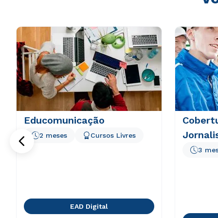
Educomunicação
Cobertu
Jornali
2 meses
Cursos Livres
3 me
EAD Digital