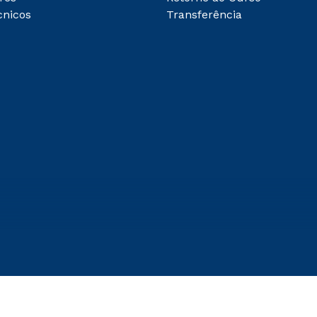
cnicos
Transferência
abrir todas as condições vig