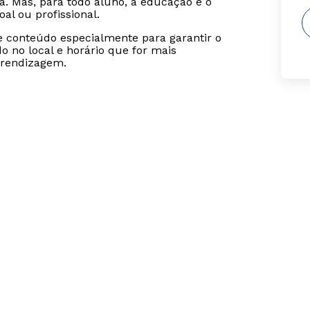
. Mas, para todo aluno, a educação é o
al ou profissional.
se conteúdo especialmente para garantir o
 no local e horário que for mais
prendizagem.