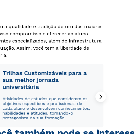
om a qualidade e tradição de um dos maiores
Rápido e fácil
Rápido e fácil
WhatsApp
WhatsApp
Nosso compromisso é oferecer ao aluno
ou
ou
tes especializados, além de infraestrutura
uação. Assim, você tem a liberdade de
ria.
Trilhas Customizáveis para a
sua melhor jornada
universitária
Estou de acordo com a
Estou de acordo com a
Política de Privacidade.
Política de Privacidade.
e
e
autorizo que meus dados sejam utilizados para o
autorizo que meus dados sejam utilizados para o
envio de conteúdos da Cruzeiro do Sul.
envio de conteúdos da Cruzeiro do Sul.
Atividades de estudos que consideram os
objetivos específicos e profissionais de
cada aluno e desenvolvem conhecimentos,
habilidades e atitudes, tornando-o
protagonista da sua formação
cê também pode se interes