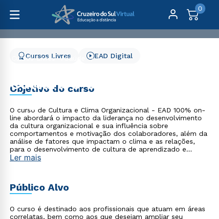
0
Cursos Livres
EAD Digital
Cursos Livres
Saúde
Cultura e Clima Organizacional - 3 meses
Cultura e Clima
Objetivo do curso
Organizacional - 3 meses
O curso de Cultura e Clima Organizacional - EAD 100% on-
line abordará o impacto da liderança no desenvolvimento
da cultura organizacional e sua influência sobre
comportamentos e motivação dos colaboradores, além da
análise de fatores que impactam o clima e as relações,
para o desenvolvimento de cultura de aprendizado e
Ler mais
inovação.
Público Alvo
O curso é destinado aos profissionais que atuam em áreas
correlatas, bem como aos que desejam ampliar seu