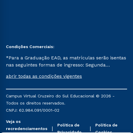
Condições Comerciais:
*Para a Graduação EAD, as matrículas serão isentas
nas seguintes formas de ingresso: Segunda
Graduação, Segunda Graduação 2.0 e Transferência.
abrir todas as condições vigentes
Já para as demais, a taxa de matrícula será de R$
49. *Para a Pós-graduação EAD, as ofertas
mencionadas são referentes aos cursos: Ensino
Campus Virtual Cruzeiro do Sul Educacional © 2026 -
Religioso, Geografia para a Docência e Metodologia
Todos os direitos reservados.
do Ensino de História: Questões Atuais.
CNPJ: 62.984.091/0001-02
Veja os
Política de
Política de
recredenciamentos
Privacidade
Cookies