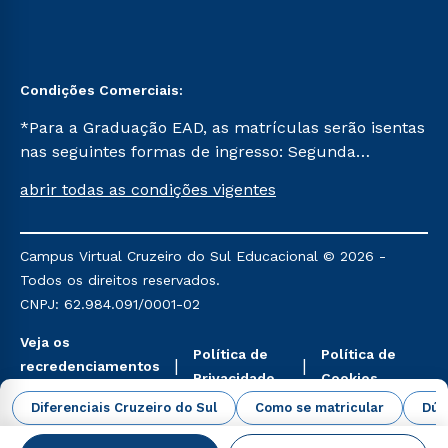
Condições Comerciais:
*Para a Graduação EAD, as matrículas serão isentas
nas seguintes formas de ingresso: Segunda
Graduação, Segunda Graduação 2.0 e Transferência.
abrir todas as condições vigentes
Já para as demais, a taxa de matrícula será de R$
49. *Para a Pós-graduação EAD, as ofertas
mencionadas são referentes aos cursos: Ensino
Campus Virtual Cruzeiro do Sul Educacional © 2026 -
Religioso, Geografia para a Docência e Metodologia
Todos os direitos reservados.
do Ensino de História: Questões Atuais.
CNPJ: 62.984.091/0001-02
Veja os
Política de
Política de
recredenciamentos
Privacidade
Cookies
aqui
Diferenciais Cruzeiro do Sul
Como se matricular
Dúv