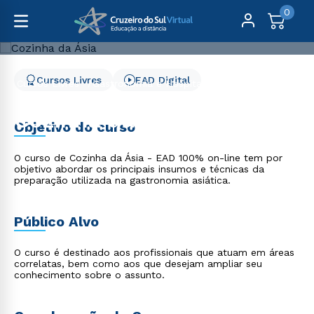
0
Cursos Livres
EAD Digital
Cursos Livres
Gastronomia e Hospitalidade
Cozinha da Ásia
Cozinha da Ásia
Objetivo do curso
O curso de Cozinha da Ásia - EAD 100% on-line tem por
objetivo abordar os principais insumos e técnicas da
preparação utilizada na gastronomia asiática.
Público Alvo
O curso é destinado aos profissionais que atuam em áreas
correlatas, bem como aos que desejam ampliar seu
conhecimento sobre o assunto.