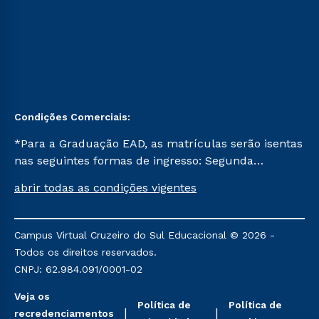
Condições Comerciais:
*Para a Graduação EAD, as matrículas serão isentas
nas seguintes formas de ingresso: Segunda
Graduação, Segunda Graduação 2.0 e Transferência.
abrir todas as condições vigentes
Já para as demais, a taxa de matrícula será de R$
49. *Para a Pós-graduação EAD, as ofertas
mencionadas são referentes aos cursos: Ensino
Campus Virtual Cruzeiro do Sul Educacional © 2026 -
Religioso, Geografia para a Docência e Metodologia
Todos os direitos reservados.
do Ensino de História: Questões Atuais.
CNPJ: 62.984.091/0001-02
Veja os
Política de
Política de
recredenciamentos