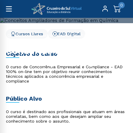
0
Cursos Livres
EAD Digital
Cursos Livres
Gastronomia e Hospitalidade
Conceitos Ampliadores de Formação em Química
Conceitos Ampliadores
Objetivo do curso
de Formação em Química
O curso de Concorrência Empresarial e Compliance - EAD
100% on-line tem por objetivo reunir conhecimentos
técnicos aplicados a concorrência empresarial e
compliance
Público Alvo
O curso é destinado aos profissionais que atuam em áreas
correlatas, bem como aos que desejam ampliar seu
conhecimento sobre o assunto.