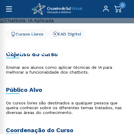
0
Cursos Livres
EAD Digital
Cursos Livres
Engenharia e Tecnologia
Chatbots: IA Aplicada
Chatbots: IA Aplicada
Objetivo do curso
Ensinar aos alunos como aplicar técnicas de IA para
melhorar a funcionalidade dos chatbots.
Público Alvo
Os cursos livres são destinados a qualquer pessoa que
queira conhecer sobre os diferentes temas tratados, nas
diversas áreas do conhecimento.
Coordenação do Curso