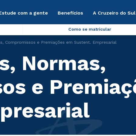
Estude com a gente
Benefícios
A Cruzeiro do Sul
Como se matricular
as, Compromissos e Premiações em Sustent. Empresarial
es, Normas,
os e Premiaç
presarial