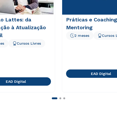
lo Lattes: da
Práticas e Coaching
ção à Atualização
Mentoring
il
2 meses
Cursos L
es
Cursos Livres
EAD Digital
EAD Digital