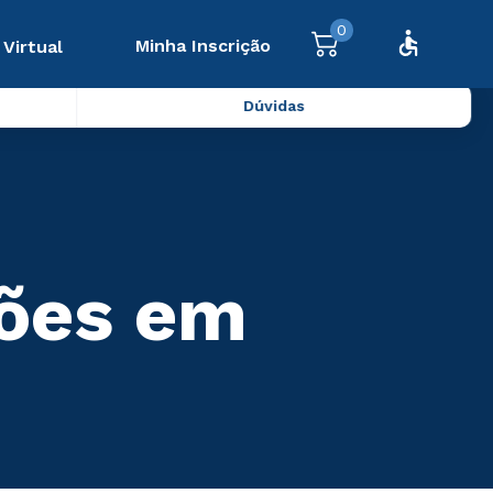
0
Minha Inscrição
 Virtual
Dúvidas
ões em