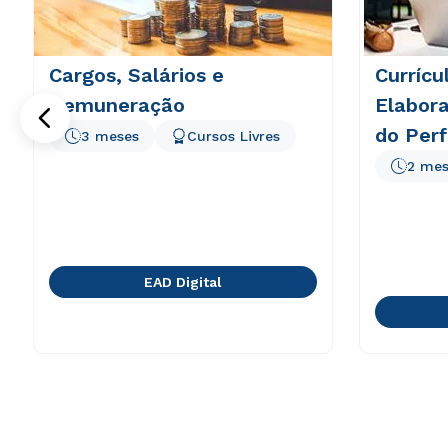
Cargos, Salários e
Currícu
Remuneração
Elabora
do Perf
3 meses
Cursos Livres
2 mes
EAD Digital