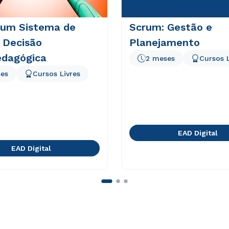
 um Sistema de
Scrum: Gestão e
 Decisão
Planejamento
edagógica
2 meses
Cursos L
es
Cursos Livres
EAD Digital
EAD Digital