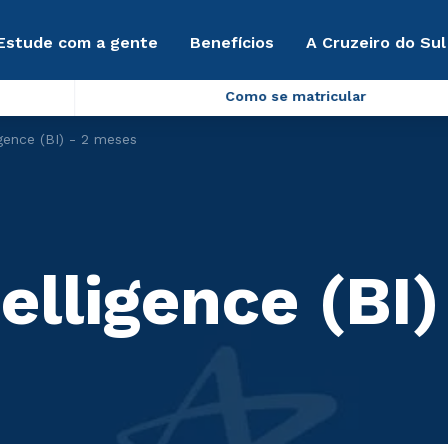
Estude com a gente
Benefícios
A Cruzeiro do Sul
Como se matricular
igence (BI) - 2 meses
elligence (BI