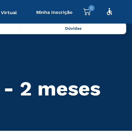
0
Minha Inscrição
 Virtual
Dúvidas
) - 2 meses