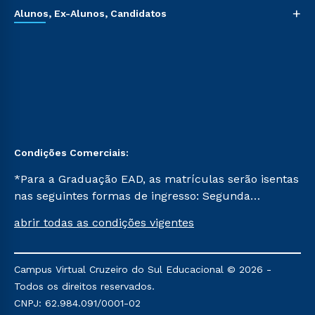
+
Alunos, Ex-Alunos, Candidatos
Condições Comerciais:
*Para a Graduação EAD, as matrículas serão isentas
nas seguintes formas de ingresso: Segunda
Graduação, Segunda Graduação 2.0 e Transferência.
abrir todas as condições vigentes
Já para as demais, a taxa de matrícula será de R$
49. *Para a Pós-graduação EAD, as ofertas
mencionadas são referentes aos cursos: Ensino
Campus Virtual Cruzeiro do Sul Educacional © 2026 -
Religioso, Geografia para a Docência e Metodologia
Todos os direitos reservados.
do Ensino de História: Questões Atuais.
CNPJ: 62.984.091/0001-02