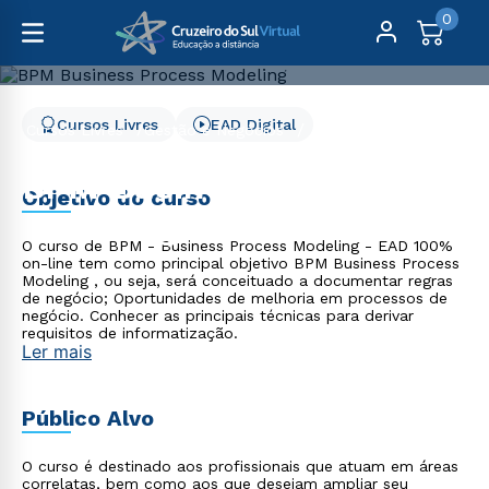
0
Cursos Livres
EAD Digital
Cursos Livres
Gestão e Negócios
BPM Business Process Modeling
BPM Business Process
Objetivo do curso
Modeling
O curso de BPM - Business Process Modeling - EAD 100%
on-line tem como principal objetivo BPM Business Process
Modeling , ou seja, será conceituado a documentar regras
de negócio; Oportunidades de melhoria em processos de
negócio. Conhecer as principais técnicas para derivar
requisitos de informatização.
Ler mais
Público Alvo
O curso é destinado aos profissionais que atuam em áreas
correlatas, bem como aos que desejam ampliar seu