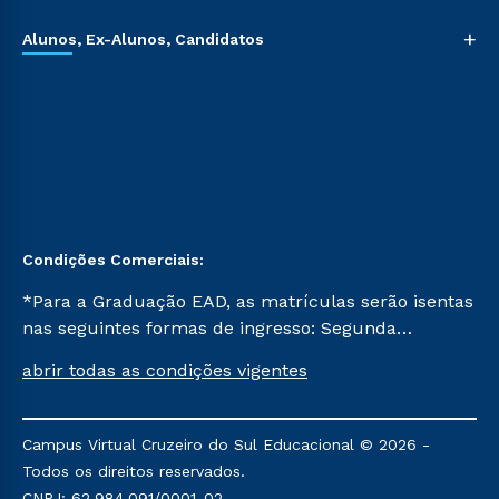
+
Alunos, Ex-Alunos, Candidatos
Condições Comerciais:
*Para a Graduação EAD, as matrículas serão isentas
nas seguintes formas de ingresso: Segunda
Graduação, Segunda Graduação 2.0 e Transferência.
abrir todas as condições vigentes
Já para as demais, a taxa de matrícula será de R$
49. *Para a Pós-graduação EAD, as ofertas
mencionadas são referentes aos cursos: Ensino
Campus Virtual Cruzeiro do Sul Educacional © 2026 -
Religioso, Geografia para a Docência e Metodologia
Todos os direitos reservados.
do Ensino de História: Questões Atuais.
CNPJ: 62.984.091/0001-02