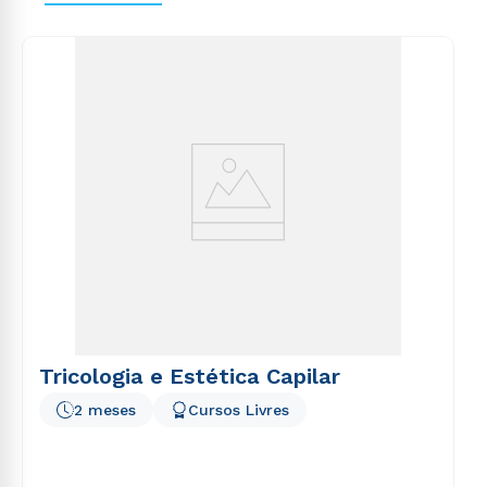
voluptas sit aspernatur aut odit aut fugit, sed quia
consequuntur magni dolores eos qui ratione
voluptatem sequi nesciunt.
Tricologia e Estética Capilar
2 meses
Cursos Livres