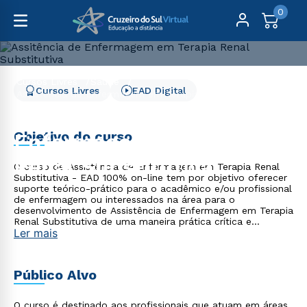
0
Cursos Livres
Saúde
Cursos Livres
EAD Digital
Assistência de Enfermagem em Terapia Renal Substitutiva
Assistência de
Objetivo do curso
Enfermagem em Terapia
Renal Substitutiva
O curso de Assistência de Enfermagem em Terapia Renal
Substitutiva - EAD 100% on-line tem por objetivo oferecer
suporte teórico-prático para o acadêmico e/ou profissional
de enfermagem ou interessados na área para o
desenvolvimento de Assistência de Enfermagem em Terapia
Renal Substitutiva de uma maneira prática crítica e
Ler mais
coerente.
Público Alvo
O curso é destinado aos profissionais que atuam em áreas