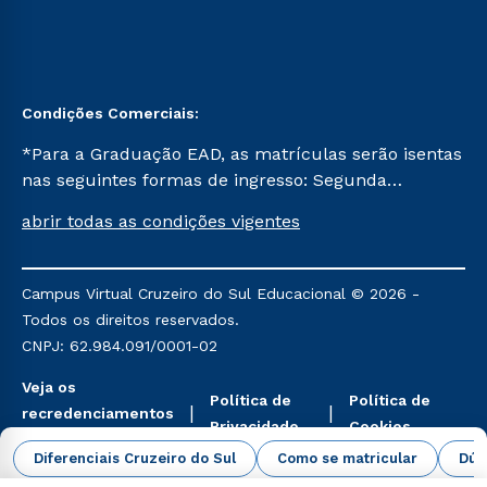
Condições Comerciais:
*Para a Graduação EAD, as matrículas serão isentas
nas seguintes formas de ingresso: Segunda
Graduação, Segunda Graduação 2.0 e Transferência.
abrir todas as condições vigentes
Já para as demais, a taxa de matrícula será de R$
49. *Para a Pós-graduação EAD, as ofertas
mencionadas são referentes aos cursos: Ensino
Campus Virtual Cruzeiro do Sul Educacional © 2026 -
Religioso, Geografia para a Docência e Metodologia
Todos os direitos reservados.
do Ensino de História: Questões Atuais.
CNPJ: 62.984.091/0001-02
Veja os
Política de
Política de
recredenciamentos
Privacidade
Cookies
aqui
Diferenciais Cruzeiro do Sul
Como se matricular
Dúv