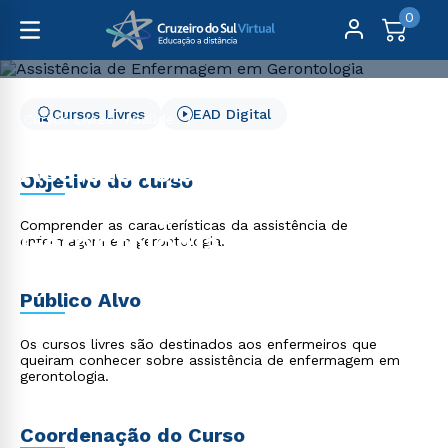
0
Cursos Livres
EAD Digital
Cursos Livres
Saúde
Assistência de Enfermagem em Gerontologia
Assistência de
Objetivo do curso
Enfermagem em
Comprender as características da assistência de
Gerontologia
enfermagem em gerontologia.
Público Alvo
Os cursos livres são destinados aos enfermeiros que
queiram conhecer sobre assistência de enfermagem em
gerontologia.
Coordenação do Curso