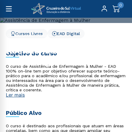
0
Cursos Livres
EAD Digital
Cursos Livres
Saúde
Assistência de Enfermagem à Mulher
Assistência de
Objetivo do curso
Enfermagem à Mulher
O curso de Assistência de Enfermagem à Mulher - EAD
100% on-line tem por objetivo oferecer suporte teórico-
prático para o acadêmico e/ou profissional de enfermagem
ou interessados na área para o desenvolvimento de
Assistência de Enfermagem à Mulher de maneira prática,
crítica e coerente.
Ler mais
Público Alvo
O curso é destinado aos profissionais que atuam em áreas
correlatas, bem como aos que desejam ampliar seu