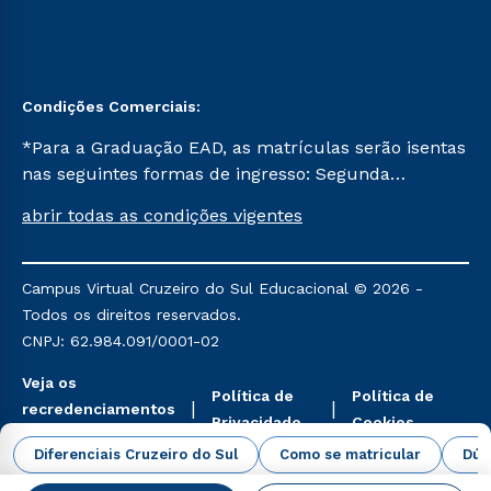
Condições Comerciais:
*Para a Graduação EAD, as matrículas serão isentas
nas seguintes formas de ingresso: Segunda
Graduação, Segunda Graduação 2.0 e Transferência.
abrir todas as condições vigentes
Já para as demais, a taxa de matrícula será de R$
49. *Para a Pós-graduação EAD, as ofertas
mencionadas são referentes aos cursos: Ensino
Campus Virtual Cruzeiro do Sul Educacional © 2026 -
Religioso, Geografia para a Docência e Metodologia
Todos os direitos reservados.
do Ensino de História: Questões Atuais.
CNPJ: 62.984.091/0001-02
Veja os
Política de
Política de
recredenciamentos
Privacidade
Cookies
aqui
Diferenciais Cruzeiro do Sul
Como se matricular
Dúv