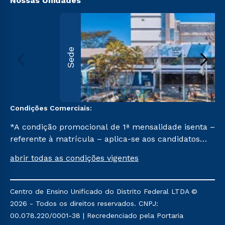
Nossas Unidades
Sede
Condições Comerciais:
*A condição promocional de 1ª mensalidade isenta –
referente à matrícula – aplica-se aos candidatos
aprovados em todas as formas de ingresso, exceto
abrir todas as condições vigentes
na prova on-line ou agendada, que ofertam bolsas
de até 50% de desconto, ambos ingressantes no
semestre vigente, que ainda não tenham efetivado
Centro de Ensino Unificado do Distrito Federal LTDA ©
e/ou não tenham cancelado ou trancado sua
2026 - Todos os direitos reservados. CNPJ:
matrícula em uma das Instituições da Cruzeiro do
00.078.220/0001-38 | Recredenciado pela Portaria
Sul Educacional, no período de um ano. Tais