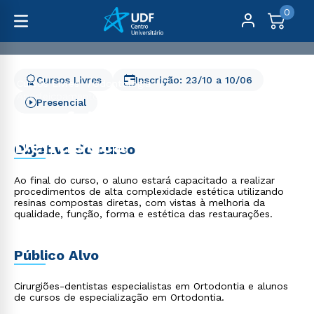
0
Cursos Livres
Inscrição:
23/10
a
10/06
Cursos Livres
Odontologia
Aperfeiçoamento em Dentística Restauradora
Presencial
Aperfeiçoamento em
Dentística Restauradora
Objetivo do curso
Ao final do curso, o aluno estará capacitado a realizar
procedimentos de alta complexidade estética utilizando
resinas compostas diretas, com vistas à melhoria da
qualidade, função, forma e estética das restaurações.
Público Alvo
Cirurgiões-dentistas especialistas em Ortodontia e alunos
de cursos de especialização em Ortodontia.