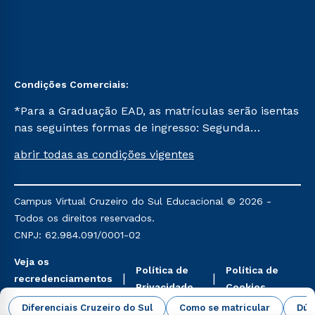
Condições Comerciais:
*Para a Graduação EAD, as matrículas serão isentas
nas seguintes formas de ingresso: Segunda
Graduação, Segunda Graduação 2.0 e Transferência.
abrir todas as condições vigentes
Já para as demais, a taxa de matrícula será de R$
49. *Para a Pós-graduação EAD, as ofertas
mencionadas são referentes aos cursos: Ensino
Campus Virtual Cruzeiro do Sul Educacional © 2026 -
Religioso, Geografia para a Docência e Metodologia
Todos os direitos reservados.
do Ensino de História: Questões Atuais.
CNPJ: 62.984.091/0001-02
Veja os
Política de
Política de
recredenciamentos
Privacidade
Cookies
aqui
Diferenciais Cruzeiro do Sul
Como se matricular
Dúv