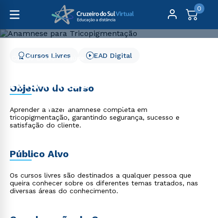
0
Cursos Livres
EAD Digital
Cursos Livres
Saúde
Anamnese para Tricopigmentação
Anamnese para
Objetivo do curso
Tricopigmentação
Aprender a fazer anamnese completa em
tricopigmentação, garantindo segurança, sucesso e
satisfação do cliente.
Público Alvo
Os cursos livres são destinados a qualquer pessoa que
queira conhecer sobre os diferentes temas tratados, nas
diversas áreas do conhecimento.