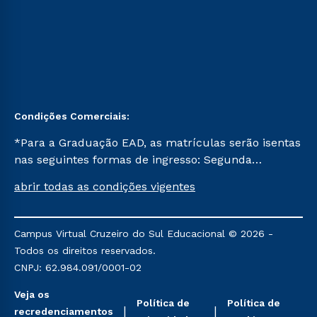
Condições Comerciais:
*Para a Graduação EAD, as matrículas serão isentas
nas seguintes formas de ingresso: Segunda
Graduação, Segunda Graduação 2.0 e Transferência.
abrir todas as condições vigentes
Já para as demais, a taxa de matrícula será de R$
49. *Para a Pós-graduação EAD, as ofertas
mencionadas são referentes aos cursos: Ensino
Campus Virtual Cruzeiro do Sul Educacional © 2026 -
Religioso, Geografia para a Docência e Metodologia
Todos os direitos reservados.
do Ensino de História: Questões Atuais.
CNPJ: 62.984.091/0001-02
Veja os
Política de
Política de
recredenciamentos