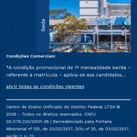
Sede
Condições Comerciais:
*A condição promocional de 1ª mensalidade isenta –
referente à matrícula – aplica-se aos candidatos
aprovados em todas as formas de ingresso, exceto
abrir todas as condições vigentes
na prova on-line ou agendada, que ofertam bolsas
de até 50% de desconto, ambos ingressantes no
semestre vigente, que ainda não tenham efetivado
Centro de Ensino Unificado do Distrito Federal LTDA ©
e/ou não tenham cancelado ou trancado sua
2026 - Todos os direitos reservados. CNPJ:
matrícula em uma das Instituições da Cruzeiro do
00.078.220/0001-38 | Recredenciado pela Portaria
Sul Educacional, no período de um ano. Tais
Ministerial nº 125, de 02/02/2017, DOU nº 25, de 03/02/2017,
condições não se aplicam aos cursos de Medicina, e
seção 1, p. 13