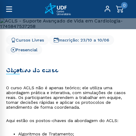
0
Cursos Livres
Medicina
Cursos Livres
Inscrição:
23/10
a
10/06
ACLS - Suporte Avançado de Vida em Cardiologia -
Curitiba
Presencial
ACLS - Suporte Avançado
de Vida em Cardiologia -
Objetivo do curso
Curitiba
O curso ACLS não é apenas teórico; ele utiliza uma
abordagem prática e interativa, com simulações de casos
reais. Os participantes aprendem a trabalhar em equipe,
tomar decisões rápidas e aplicar os protocolos de
atendimento de forma coordenada.
Aqui estão os postos-chaves da abordagem do ACLS:
Algoritmos de Tratamento;