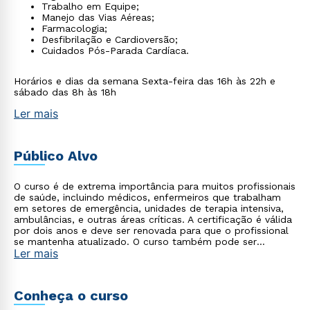
Trabalho em Equipe;
Manejo das Vias Aéreas;
Farmacologia;
Desfibrilação e Cardioversão;
Cuidados Pós-Parada Cardíaca.
Horários e dias da semana Sexta-feira das 16h às 22h e
sábado das 8h às 18h
Ler mais
Público Alvo
O curso é de extrema importância para muitos profissionais
de saúde, incluindo médicos, enfermeiros que trabalham
em setores de emergência, unidades de terapia intensiva,
ambulâncias, e outras áreas críticas. A certificação é válida
por dois anos e deve ser renovada para que o profissional
se mantenha atualizado. O curso também pode ser
Ler mais
realizado por acadêmicos de medicina cursando a partir do
10° período e acadêmicos de enfermagem cursando o
último ano.
Conheça o curso