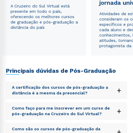
jornada uni
A Cruzeiro do Sul Virtual está
presente em todo o país,
Atividades de e
oferecendo os melhores cursos
consideram os o
de graduação e pós-graduação a
específicos e pro
distância do país
cada aluno e de
conhecimentos, 
atitudes, tornan
protagonista da
Rápido e fácil
WhatsApp
ou
Principais dúvidas de Pós-Graduação
A certificação dos cursos de pós-graduação a
+
distância é a mesma da presencial?
Sed ut perspiciatis unde omnis iste natus error sit
Como faço para me inscrever em um curso de
+
voluptatem accusantium doloremque laudantium,
pós-graduação na Cruzeiro do Sul Virtual?
Estou de acordo com a
Política de Privacidade.
e
totam rem aperiam, eaque ipsa quae ab illo inventore
autorizo que meus dados sejam utilizados para o
veritatis et quasi architecto beatae vitae dicta sunt
envio de conteúdos da Cruzeiro do Sul.
Sed ut perspiciatis unde omnis iste natus error sit
explicabo. Nemo enim ipsam voluptatem quia
Como são os cursos de pós-graduação da
+
voluptatem accusantium doloremque laudantium,