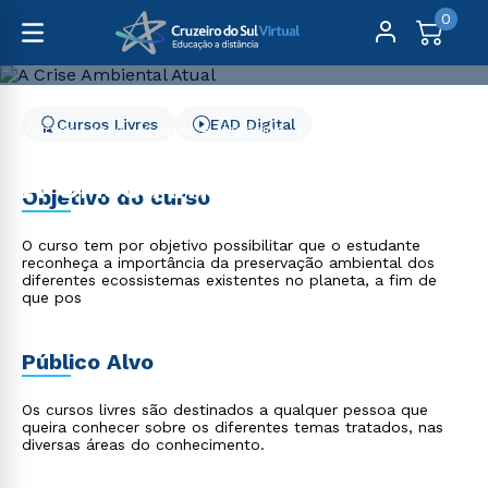
0
Cursos Livres
EAD Digital
Cursos Livres
Gestão e Negócios
A Crise Ambiental Atual
A Crise Ambiental Atual
Objetivo do curso
O curso tem por objetivo possibilitar que o estudante
reconheça a importância da preservação ambiental dos
diferentes ecossistemas existentes no planeta, a fim de
que pos
Público Alvo
Os cursos livres são destinados a qualquer pessoa que
queira conhecer sobre os diferentes temas tratados, nas
diversas áreas do conhecimento.