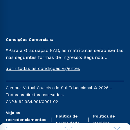
Condições Comerciais:
*Para a Graduação EAD, as matrículas serão isentas
nas seguintes formas de ingresso: Segunda
Graduação, Segunda Graduação 2.0 e Transferência.
abrir todas as condições vigentes
Já para as demais, a taxa de matrícula será de R$
49. *Para a Pós-graduação EAD, as ofertas
mencionadas são referentes aos cursos: Ensino
Campus Virtual Cruzeiro do Sul Educacional © 2026 -
Religioso, Geografia para a Docência e Metodologia
Todos os direitos reservados.
do Ensino de História: Questões Atuais.
CNPJ: 62.984.091/0001-02
Veja os
Política de
Política de
recredenciamentos
Privacidade
Cookies
aqui